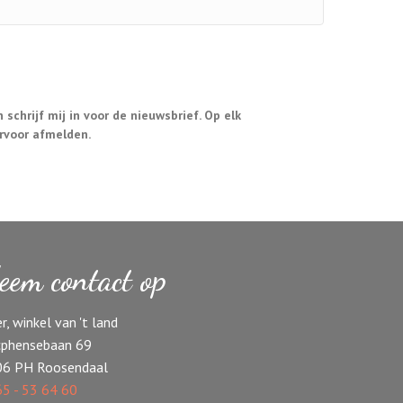
n schrijf mij in voor de nieuwsbrief. Op elk
rvoor afmelden.
eem contact op
r, winkel van 't land
phensebaan 69
06 PH Roosendaal
5 - 53 64 60