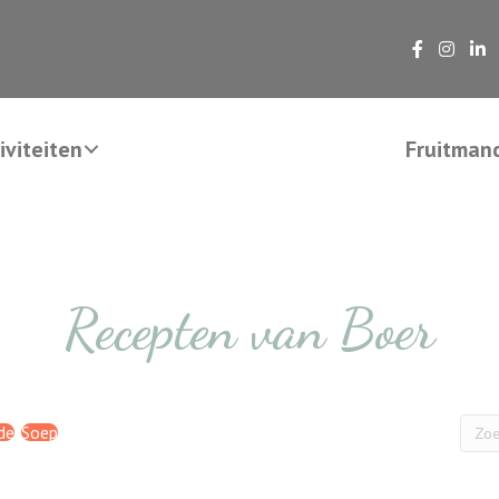
viteiten
Fruitman
Recepten van Boer
de
Soep