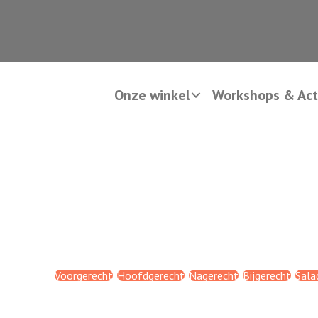
Onze winkel
Workshops & Acti
Voorgerecht
Hoofdgerecht
Nagerecht
Bijgerecht
Sala