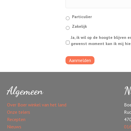
T
Particulier
y
Zakelijk
p
e
A
Ja, ik wil op de hoogte blijven e
r
V
gewenst moment kan ik mij hie
e
G
l
*
a
t
i
e
*
Algemeen
N
Over Boer winkel van het land
Boe
Onze telers
Ruc
Recepten
47
Nieuws
016