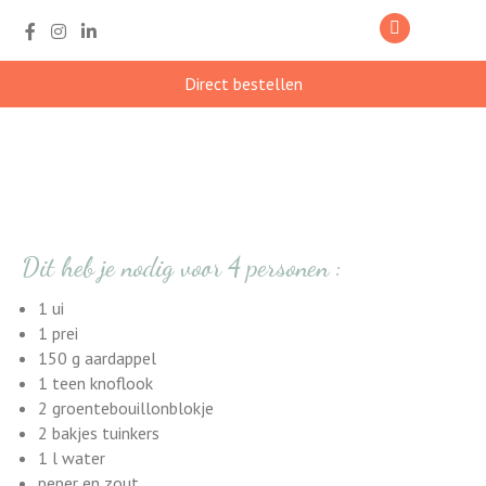
Direct bestellen
Tuinkers soep
Dit heb je nodig voor 4 personen :
1 ui
1 prei
150 g aardappel
1 teen knoflook
2 groentebouillonblokje
2 bakjes tuinkers
1 l water
peper en zout