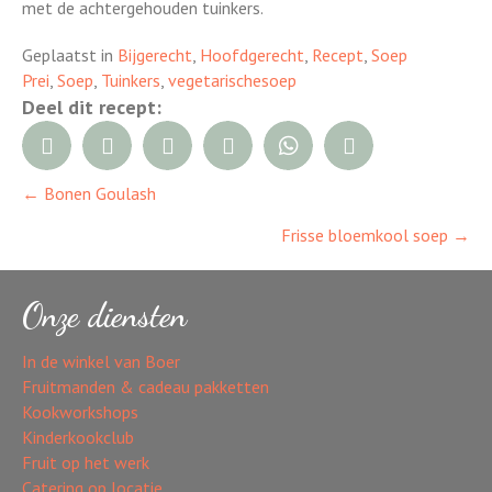
met de achtergehouden tuinkers.
Geplaatst in
Bijgerecht
,
Hoofdgerecht
,
Recept
,
Soep
Prei
,
Soep
,
Tuinkers
,
vegetarischesoep
Deel dit recept:
← Bonen Goulash
Posts
Frisse bloemkool soep →
navigation
Onze diensten
In de winkel van Boer
Fruitmanden & cadeau pakketten
Kookworkshops
Kinderkookclub
Fruit op het werk
Catering op locatie