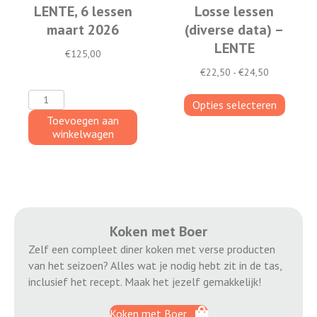
LENTE, 6 lessen
Losse lessen
maart 2026
(diverse data) –
LENTE
€
125,00
Prijsklasse:
€
22,50
-
€
24,50
€22,50
Kinderkookclub
Dit
tot
Opties selecteren
LENTE,
product
€24,50
Toevoegen aan
6
heeft
winkelwagen
lessen
meerde
maart
variatie
2026
Deze
aantal
optie
kan
gekoze
Koken met Boer
worden
Zelf een compleet diner koken met verse producten
op
van het seizoen? Alles wat je nodig hebt zit in de tas,
de
inclusief het recept. Maak het jezelf gemakkelijk!
product
Koken met Boer