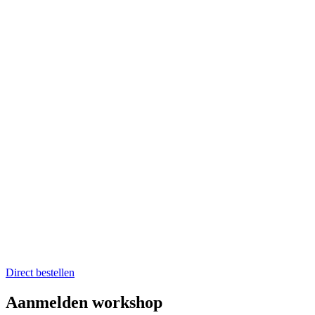
Home
Catering op locatie
Soep bestellen
Fruit op het werk
Proefkistje bestellen
Workshops & Activiteiten
Koken en proeven
Kookworkshops
Aanmelden workshop
Kinderkookfeestje en kinderkookclub
Nieuws
Evenementenkalender
Over Boer winkel van het land
Team Boer
Onze telers
Alle recepten
Contact
Koken en proeven
Direct bestellen
Aanmelden workshop