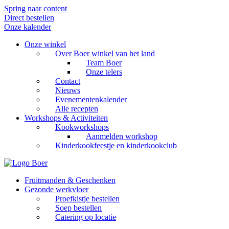
Spring naar content
Direct bestellen
Onze kalender
Onze winkel
Over Boer winkel van het land
Team Boer
Onze telers
Contact
Nieuws
Evenementenkalender
Alle recepten
Workshops & Activiteiten
Kookworkshops
Aanmelden workshop
Kinderkookfeestje en kinderkookclub
Fruitmanden & Geschenken
Gezonde werkvloer
Proefkistje bestellen
Soep bestellen
Catering op locatie