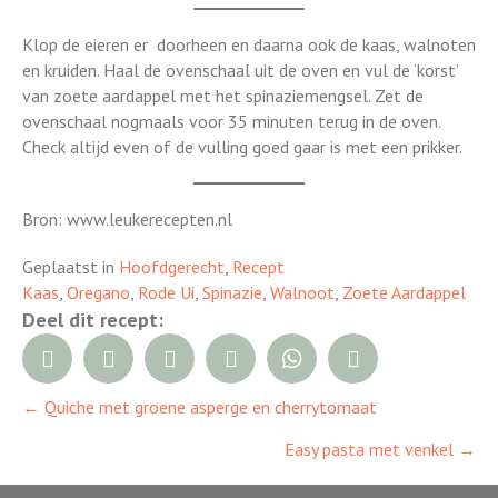
Klop de eieren er doorheen en daarna ook de kaas, walnoten
en kruiden. Haal de ovenschaal uit de oven en vul de ‘korst’
van zoete aardappel met het spinaziemengsel. Zet de
ovenschaal nogmaals voor 35 minuten terug in de oven.
Check altijd even of de vulling goed gaar is met een prikker.
Bron: www.leukerecepten.nl
Geplaatst in
Hoofdgerecht
,
Recept
Kaas
,
Oregano
,
Rode Ui
,
Spinazie
,
Walnoot
,
Zoete Aardappel
Deel dit recept:
← Quiche met groene asperge en cherrytomaat
Posts
Easy pasta met venkel →
navigation