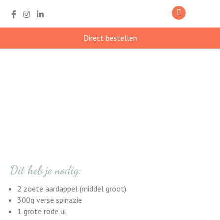
Direct bestellen
Quiche met zoete
aardappel korst en
spinazie vulling
Dit heb je nodig:
2 zoete aardappel (middel groot)
300g verse spinazie
1 grote rode ui