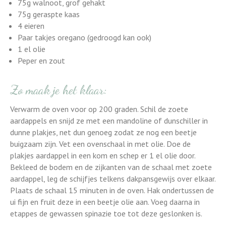
75g walnoot, grof gehakt
75g geraspte kaas
4 eieren
Paar takjes oregano (gedroogd kan ook)
1 el olie
Peper en zout
Zo maak je het klaar:
Verwarm de oven voor op 200 graden. Schil de zoete
aardappels en snijd ze met een mandoline of dunschiller in
dunne plakjes, net dun genoeg zodat ze nog een beetje
buigzaam zijn. Vet een ovenschaal in met olie. Doe de
plakjes aardappel in een kom en schep er 1 el olie door.
Bekleed de bodem en de zijkanten van de schaal met zoete
aardappel, leg de schijfjes telkens dakpansgewijs over elkaar.
Plaats de schaal 15 minuten in de oven. Hak ondertussen de
ui fijn en fruit deze in een beetje olie aan. Voeg daarna in
etappes de gewassen spinazie toe tot deze geslonken is.