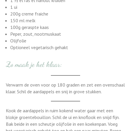
1 ½ el ras el hanout kruiden
1 ui
200g creme fraiche
150 ml melk
100g geraspte kaas
Peper, zout, nootmuskaat
Olijfolie
Optioneel vegetarisch gehakt
Zo maak je het klaar:
Verwarm de oven voor op 180 graden en zet een ovenschaal
klaar. Schil de aardappels en snij in grove stukken.
Kook de aardappels in ruim kokend water gaar met een
blokje groentebouillon. Schil de ui en knoflook en snijd fijn.
Bak beide in een scheutje olijfolie in een koekenpan. Voeg
het vegetarisch gehakt toe en bak een paar minuten. Breng