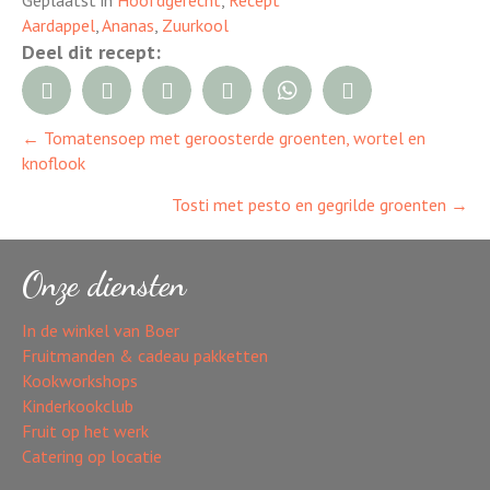
Geplaatst in
Hoofdgerecht
,
Recept
Aardappel
,
Ananas
,
Zuurkool
Deel dit recept:
← Tomatensoep met geroosterde groenten, wortel en
Posts
knoflook
navigation
Tosti met pesto en gegrilde groenten →
Onze diensten
In de winkel van Boer
Fruitmanden & cadeau pakketten
Kookworkshops
Kinderkookclub
Fruit op het werk
Catering op locatie