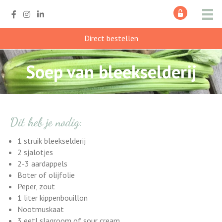
Direct bestellen
Soep van bleekselderij
Dit heb je nodig:
1 struik bleekselderij
2 sjalotjes
2-3 aardappels
Boter of olijfolie
Peper, zout
1 liter kippenbouillon
Nootmuskaat
3 eetl slagroom of sour cream