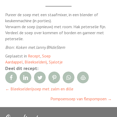
Pureer de soep met een staafmixer, in een blender of
keukenmachine (in porties).
Verwarm de soep (opnieuw) met room. Hak peterselie fijn.
Verdeel de soep over kommen of borden en garneer met
peterselie.
Bron: Koken met Janny BNdeStem
Geplaatst in
Recept
,
Soep
Aardappel
,
Bleekselderij
,
Sjalotje
Deel dit recept:
← Bleekselderijsoep met zalm en dille
Posts
Pompoensoep van flespompoen →
navigation