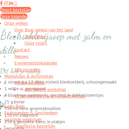
Direct bestellen
Onze kalender
Onze winkel
Over Boer winkel van het land
Bleekselderijsoep met zalm en
Team Boer
Onze telers
dille
Contact
Nieuws
Evenementenkalender
Alle recepten
Dit heb je nodig:
Workshops & Activiteiten
1 stronk (ca 12 dikke stelen) bleekselderij, schoongemaakt
Kookworkshops
1 witte ui, gesnipperd
Aanmelden workshop
4 bloemige aardappels, geschild, in dobbelsteentjes
Kinderkookfeestje en kinderkookclub
25 g boter
750 ml hete groentebouillon
Fruitmanden & Geschenken
150 ml slagroom
Gezonde werkvloer
250 g gerookte zalm, in plakjes
Proefkistje bestellen
verse dille