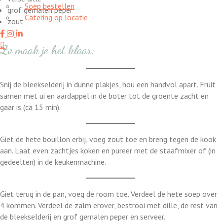
Soep bestellen
grof gemalen peper
Catering op locatie
zout
Zo maak je het klaar:
Home
Catering op locatie
Snij de bleekselderij in dunne plakjes, hou een handvol apart. Fruit
Soep bestellen
samen met ui en aardappel in de boter tot de groente zacht en
Fruit op het werk
gaar is (ca 15 min).
Proefkistje bestellen
Workshops & Activiteiten
Giet de hete bouillon erbij, voeg zout toe en breng tegen de kook
Koken en proeven
aan. Laat even zachtjes koken en pureer met de staafmixer of (in
Kookworkshops
gedeelten) in de keukenmachine.
Aanmelden workshop
Kinderkookfeestje en kinderkookclub
Nieuws
Giet terug in de pan, voeg de room toe. Verdeel de hete soep over
Evenementenkalender
4 kommen. Verdeel de zalm erover, bestrooi met dille, de rest van
Over Boer winkel van het land
de bleekselderij en grof gemalen peper en serveer.
Team Boer