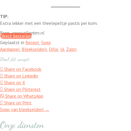
Onze telers
Alle recepten
TIP:
Contact
Extra lekker met een theelepeltje pastis per kom.
Koken en proeven
Bron:
www.elleeten.nl
Direct bestellen
Geplaatst in
Recept
,
Soep
Aardappel
,
Bleekselderij
,
Dille
,
Ui
,
Zalm
Deel dit recept:
Share on Facebook
Share on Linkedin
Share on X
Share on Pinterest
Share on WhatsApp
Share on Print
Soep van bleekselderij →
Posts
navigation
Onze diensten