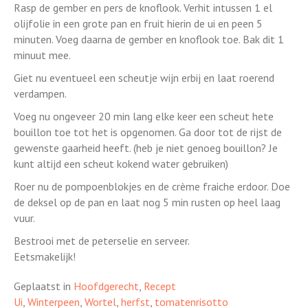
Rasp de gember en pers de knoflook. Verhit intussen 1 el
olijfolie in een grote pan en fruit hierin de ui en peen 5
minuten. Voeg daarna de gember en knoflook toe. Bak dit 1
minuut mee.
Giet nu eventueel een scheutje wijn erbij en laat roerend
verdampen.
Voeg nu ongeveer 20 min lang elke keer een scheut hete
bouillon toe tot het is opgenomen. Ga door tot de rijst de
gewenste gaarheid heeft. (heb je niet genoeg bouillon? Je
kunt altijd een scheut kokend water gebruiken)
Roer nu de pompoenblokjes en de crème fraiche erdoor. Doe
de deksel op de pan en laat nog 5 min rusten op heel laag
vuur.
Bestrooi met de peterselie en serveer.
Eetsmakelijk!
Geplaatst in
Hoofdgerecht
,
Recept
Ui
,
Winterpeen
,
Wortel
,
herfst
,
tomatenrisotto