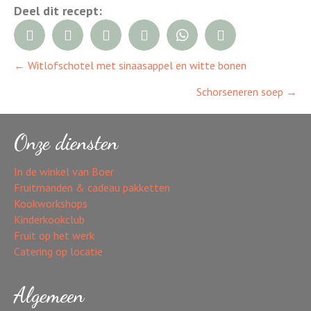
Deel dit recept:
← Witlofschotel met sinaasappel en witte bonen
Posts
Schorseneren soep →
navigation
Onze diensten
In de winkel van Boer
Fruitmanden & cadeau pakketten
Kookworkshops
Kinderkookclub
Fruit op het werk
Catering op locatie
Algemeen