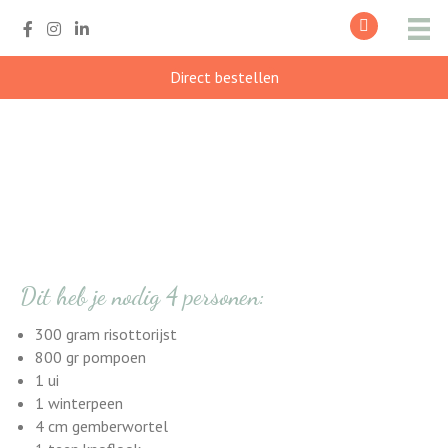
Direct bestellen
Pompoen risotto met
wortel en gember
Dit heb je nodig 4 personen:
300 gram risottorijst
800 gr pompoen
1 ui
1 winterpeen
4 cm gemberwortel