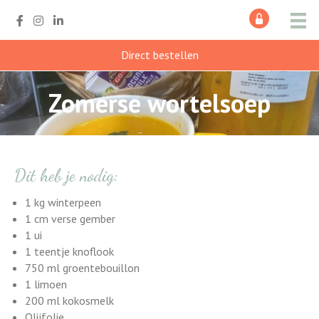
Direct bestellen
Zomerse wortelsoep
Dit heb je nodig:
1 kg winterpeen
1 cm verse gember
1 ui
1 teentje knoflook
750 ml groentebouillon
1 limoen
200 ml kokosmelk
Olijfolie