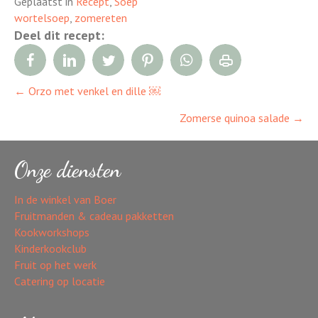
Geplaatst in
Recept
,
Soep
wortelsoep
,
zomereten
Deel dit recept:
← Orzo met venkel en dille ￼
Posts
Zomerse quinoa salade →
navigation
Onze diensten
In de winkel van Boer
Fruitmanden & cadeau pakketten
Kookworkshops
Kinderkookclub
Fruit op het werk
Catering op locatie