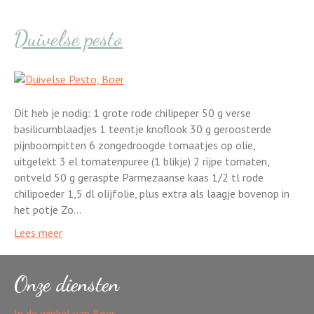
Duivelse pesto
Dit heb je nodig: 1 grote rode chilipeper 50 g verse
basilicumblaadjes 1 teentje knoflook 30 g geroosterde
pijnboompitten 6 zongedroogde tomaatjes op olie,
uitgelekt 3 el tomatenpuree (1 blikje) 2 rijpe tomaten,
ontveld 50 g geraspte Parmezaanse kaas 1/2 tl rode
chilipoeder 1,5 dl olijfolie, plus extra als laagje bovenop in
het potje Zo…
Lees meer
Onze diensten
In de winkel van Boer