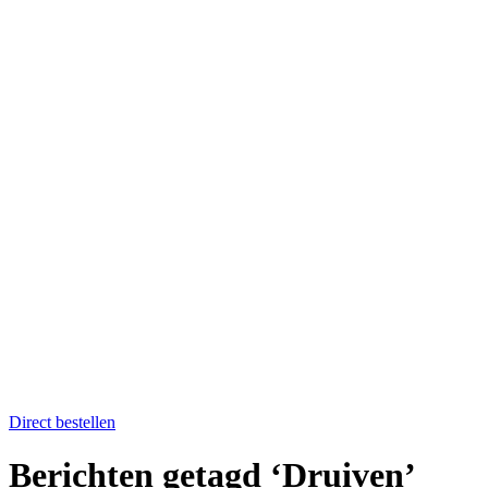
Home
Catering op locatie
Soep bestellen
Fruit op het werk
Proefkistje bestellen
Workshops & Activiteiten
Koken en proeven
Kookworkshops
Aanmelden workshop
Kinderkookfeestje en kinderkookclub
Nieuws
Evenementenkalender
Over Boer winkel van het land
Team Boer
Onze telers
Alle recepten
Contact
Koken en proeven
Direct bestellen
Berichten getagd ‘Druiven’