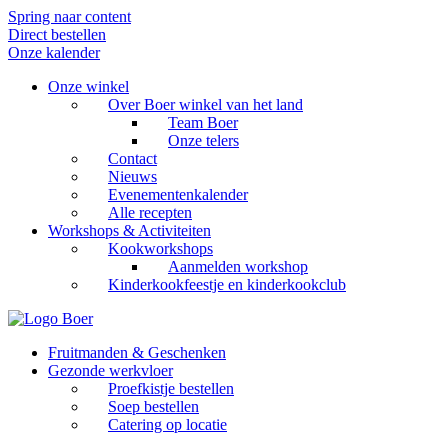
Spring naar content
Direct bestellen
Onze kalender
Onze winkel
Over Boer winkel van het land
Team Boer
Onze telers
Contact
Nieuws
Evenementenkalender
Alle recepten
Workshops & Activiteiten
Kookworkshops
Aanmelden workshop
Kinderkookfeestje en kinderkookclub
Fruitmanden & Geschenken
Gezonde werkvloer
Proefkistje bestellen
Soep bestellen
Catering op locatie