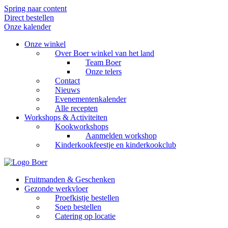
Spring naar content
Direct bestellen
Onze kalender
Onze winkel
Over Boer winkel van het land
Team Boer
Onze telers
Contact
Nieuws
Evenementenkalender
Alle recepten
Workshops & Activiteiten
Kookworkshops
Aanmelden workshop
Kinderkookfeestje en kinderkookclub
Fruitmanden & Geschenken
Gezonde werkvloer
Proefkistje bestellen
Soep bestellen
Catering op locatie