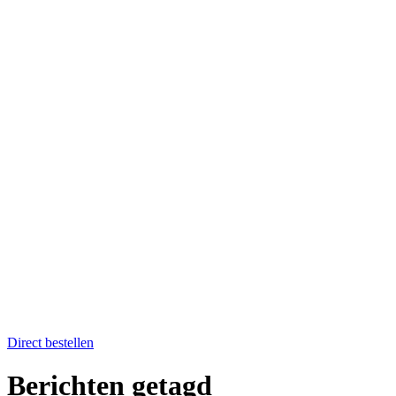
Home
Catering op locatie
Soep bestellen
Fruit op het werk
Proefkistje bestellen
Workshops & Activiteiten
Koken en proeven
Kookworkshops
Aanmelden workshop
Kinderkookfeestje en kinderkookclub
Nieuws
Evenementenkalender
Over Boer winkel van het land
Team Boer
Onze telers
Alle recepten
Contact
Koken en proeven
Direct bestellen
Berichten getagd