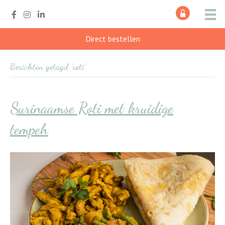
Direct bestellen
Berichten getagd ‘roti’
Surinaamse Roti met kruidige
tempeh