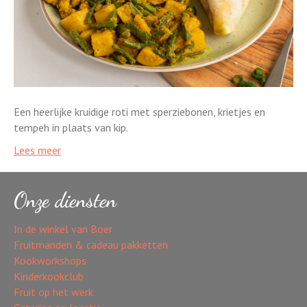
Een heerlijke kruidige roti met sperziebonen, krietjes en
tempeh in plaats van kip.
Lees meer
Onze diensten
In de winkel van Boer
Fruitmanden & cadeau pakketten
Kookworkshops
Kinderkookclub
Fruit op het werk