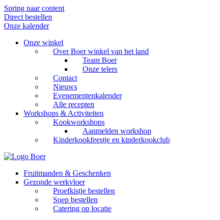
Spring naar content
Direct bestellen
Onze kalender
Onze winkel
Over Boer winkel van het land
Team Boer
Onze telers
Contact
Nieuws
Evenementenkalender
Alle recepten
Workshops & Activiteiten
Kookworkshops
Aanmelden workshop
Kinderkookfeestje en kinderkookclub
Fruitmanden & Geschenken
Gezonde werkvloer
Proefkistje bestellen
Soep bestellen
Catering op locatie