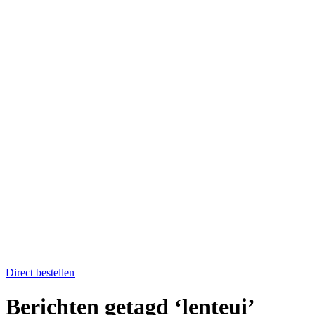
Home
Catering op locatie
Soep bestellen
Fruit op het werk
Proefkistje bestellen
Workshops & Activiteiten
Koken en proeven
Kookworkshops
Aanmelden workshop
Kinderkookfeestje en kinderkookclub
Nieuws
Evenementenkalender
Over Boer winkel van het land
Team Boer
Onze telers
Alle recepten
Contact
Koken en proeven
Direct bestellen
Berichten getagd ‘lenteui’