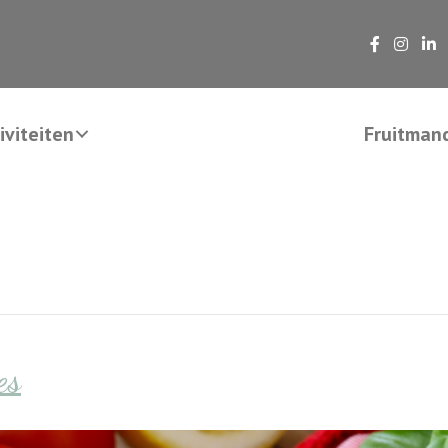
viteiten
Fruitman
es