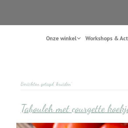
Onze winkel
Workshops & Acti
Berichten getagd ‘kruiden’
Tabouleh met courgette koekj