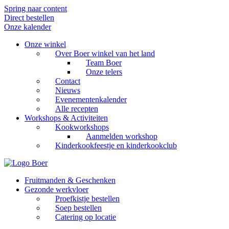
Spring naar content
Direct bestellen
Onze kalender
Onze winkel
Over Boer winkel van het land
Team Boer
Onze telers
Contact
Nieuws
Evenementenkalender
Alle recepten
Workshops & Activiteiten
Kookworkshops
Aanmelden workshop
Kinderkookfeestje en kinderkookclub
Fruitmanden & Geschenken
Gezonde werkvloer
Proefkistje bestellen
Soep bestellen
Catering op locatie