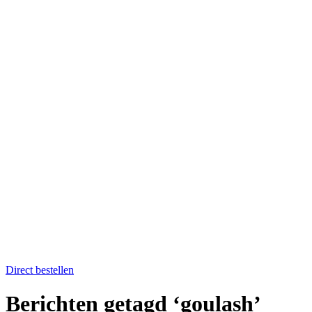
Home
Catering op locatie
Soep bestellen
Fruit op het werk
Proefkistje bestellen
Workshops & Activiteiten
Koken en proeven
Kookworkshops
Aanmelden workshop
Kinderkookfeestje en kinderkookclub
Nieuws
Evenementenkalender
Over Boer winkel van het land
Team Boer
Onze telers
Alle recepten
Contact
Koken en proeven
Direct bestellen
Berichten getagd ‘goulash’