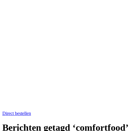
Home
Catering op locatie
Soep bestellen
Fruit op het werk
Proefkistje bestellen
Workshops & Activiteiten
Koken en proeven
Kookworkshops
Aanmelden workshop
Kinderkookfeestje en kinderkookclub
Nieuws
Evenementenkalender
Over Boer winkel van het land
Team Boer
Onze telers
Alle recepten
Contact
Koken en proeven
Direct bestellen
Berichten getagd ‘comfortfood’