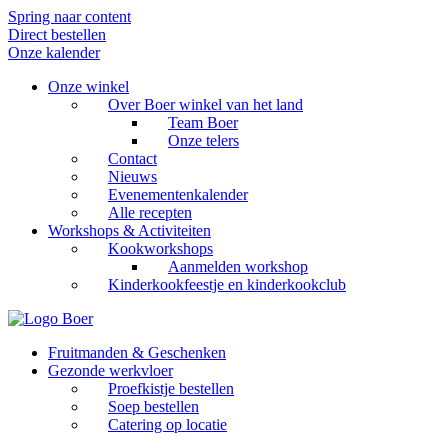
Spring naar content
Direct bestellen
Onze kalender
Onze winkel
Over Boer winkel van het land
Team Boer
Onze telers
Contact
Nieuws
Evenementenkalender
Alle recepten
Workshops & Activiteiten
Kookworkshops
Aanmelden workshop
Kinderkookfeestje en kinderkookclub
Fruitmanden & Geschenken
Gezonde werkvloer
Proefkistje bestellen
Soep bestellen
Catering op locatie