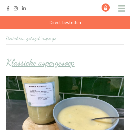
Direct bestellen
Berichten getagd ‘asperge’
Klassieke aspergesoep