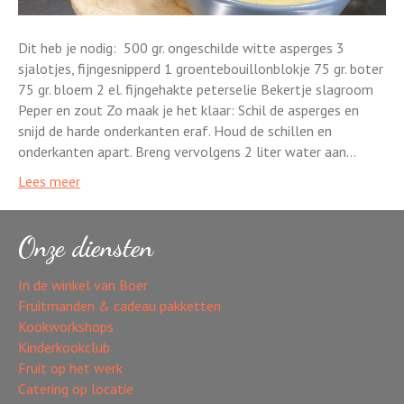
Dit heb je nodig: 500 gr. ongeschilde witte asperges 3
sjalotjes, fijngesnipperd 1 groentebouillonblokje 75 gr. boter
75 gr. bloem 2 el. fijngehakte peterselie Bekertje slagroom
Peper en zout Zo maak je het klaar: Schil de asperges en
snijd de harde onderkanten eraf. Houd de schillen en
onderkanten apart. Breng vervolgens 2 liter water aan…
Lees meer
Onze diensten
In de winkel van Boer
Fruitmanden & cadeau pakketten
Kookworkshops
Kinderkookclub
Fruit op het werk
Catering op locatie