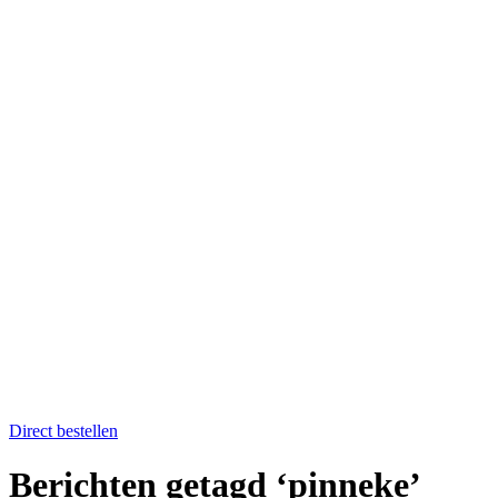
Home
Catering op locatie
Soep bestellen
Fruit op het werk
Proefkistje bestellen
Workshops & Activiteiten
Koken en proeven
Kookworkshops
Aanmelden workshop
Kinderkookfeestje en kinderkookclub
Nieuws
Evenementenkalender
Over Boer winkel van het land
Team Boer
Onze telers
Alle recepten
Contact
Koken en proeven
Direct bestellen
Berichten getagd ‘pinneke’