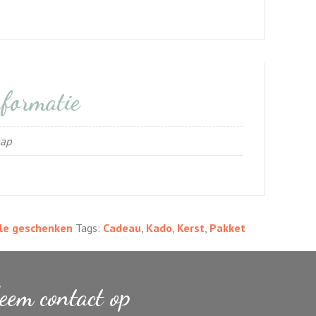
nformatie
sap
le geschenken
Tags:
Cadeau
,
Kado
,
Kerst
,
Pakket
eem contact op