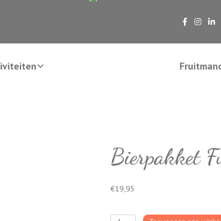
viteiten
Fruitman
Bierpakket F
€
19,95
Bierpakket