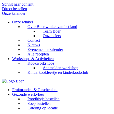
Spring naar content
Direct bestellen
Onze kalender
Onze winkel
Over Boer winkel van het land
Team Boer
Onze telers
Contact
Nieuws
Evenementenkalender
Alle recepten
Workshops & Activiteiten
Kookworkshops
Aanmelden workshop
Kinderkookfeestje en kinderkookclub
Fruitmanden & Geschenken
Gezonde werkvloer
Proefkistje bestellen
Soep bestellen
Catering op locatie