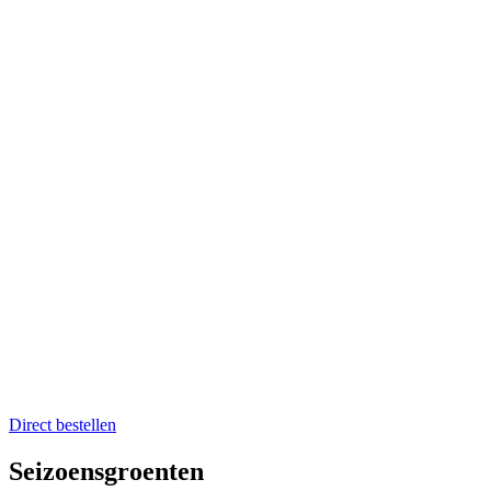
Home
Catering op locatie
Soep bestellen
Fruit op het werk
Proefkistje bestellen
Workshops & Activiteiten
Koken en proeven
Kookworkshops
Aanmelden workshop
Kinderkookfeestje en kinderkookclub
Nieuws
Evenementenkalender
Over Boer winkel van het land
Team Boer
Onze telers
Alle recepten
Contact
Koken en proeven
Direct bestellen
Seizoensgroenten