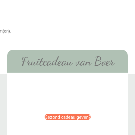
m(en).
Fruitcadeau van Boer
Gezond cadeau geven?