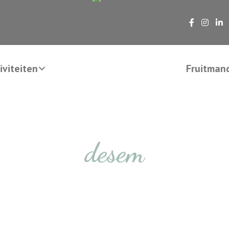
viteiten
Fruitman
desem