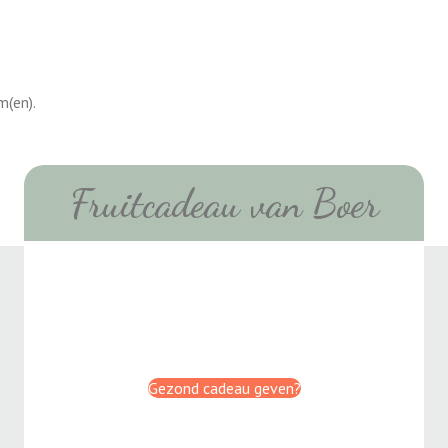
m(en).
Fruitcadeau van Boer
Gezond cadeau geven?