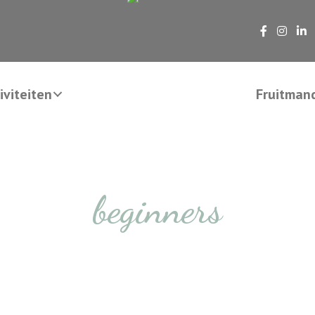
viteiten
Fruitman
beginners