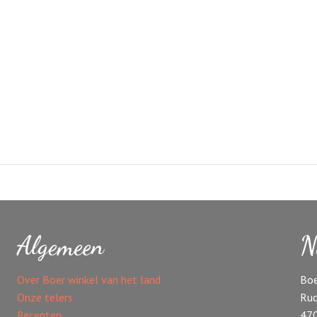
Algemeen
N
Over Boer winkel van het land
Boe
Onze telers
Ruc
Recepten
47