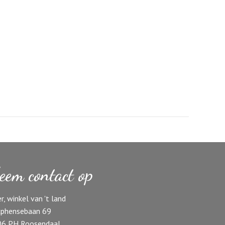
eem contact op
r, winkel van 't land
phensebaan 69
06 PH Roosendaal