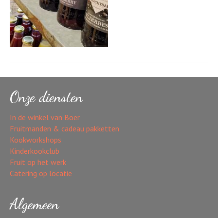
Onze diensten
In de winkel van Boer
Fruitmanden & cadeau pakketten
Kookworkshops
Kinderkookclub
Fruit op het werk
Catering op locatie
Algemeen