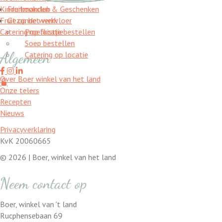
Kinderkookclub
Fruitmanden & Geschenken
Fruit op het werk
Gezonde werkvloer
Catering op locatie
Proefkistje bestellen
Soep bestellen
Algemeen
Catering op locatie
Over Boer winkel van het land
Onze telers
Recepten
Home
Nieuws
Catering op locatie
Privacyverklaring
Soep bestellen
KvK 20060665
Fruit op het werk
Proefkistje bestellen
© 2026 | Boer, winkel van het land
Workshops & Activiteiten
Koken en proeven
Neem contact op
Kookworkshops
Aanmelden workshop
Boer, winkel van 't land
Kinderkookfeestje en kinderkookclub
Rucphensebaan 69