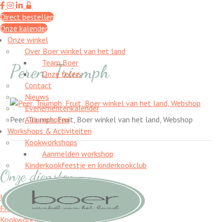
Direct bestellen
Onze kalender
Onze winkel
Over Boer winkel van het land
Team Boer
Peren, Triumph
Onze telers
Contact
Nieuws
Evenementenkalender
Peer, Triumph, Fruit, Boer winkel van het land, Webshop
Alle recepten
Workshops & Activiteiten
Kookworkshops
Aanmelden workshop
Kinderkookfeestje en kinderkookclub
Onze diensten
In de winkel van Boer
Fruitmanden & cadeau pakketten
Kookworkshops