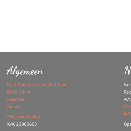
Algemeen
N
Over Boer winkel van het land
Boe
Onze telers
Ruc
Recepten
47
Nieuws
016
inf
Privacyverklaring
KvK 20060665
Ope