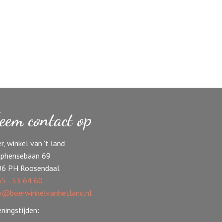
eem contact op
r, winkel van 't land
phensebaan 69
06 PH Roosendaal
5 - 53 64 60
o@boerwinkelvanhetland.nl
ningstijden: