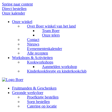
Spring naar content
Direct bestellen
Onze kalender
Onze winkel
Over Boer winkel van het land
Team Boer
Onze telers
Contact
Nieuws
Evenementenkalender
Alle recepten
Workshops & Activiteiten
Kookworkshops
Aanmelden workshop
Kinderkookfeestje en kinderkookclub
Fruitmanden & Geschenken
Gezonde werkvloer
Proefkistje bestellen
Soep bestellen
Catering op locatie