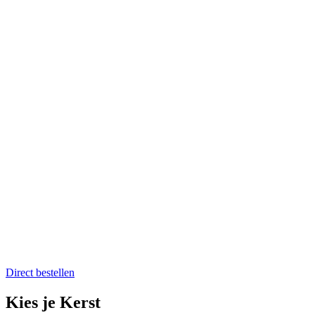
Home
Catering op locatie
Soep bestellen
Fruit op het werk
Proefkistje bestellen
Workshops & Activiteiten
Koken en proeven
Kookworkshops
Aanmelden workshop
Kinderkookfeestje en kinderkookclub
Nieuws
Evenementenkalender
Over Boer winkel van het land
Team Boer
Onze telers
Alle recepten
Contact
Koken en proeven
Direct bestellen
Kies je Kerst