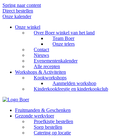
Spring naar content
Direct bestellen
Onze kalender
Onze winkel
Over Boer winkel van het land
Team Boer
Onze telers
Contact
Nieuws
Evenementenkalender
Alle recepten
Workshops & Activiteiten
Kookworkshops
Aanmelden workshop
Kinderkookfeestje en kinderkookclub
Fruitmanden & Geschenken
Gezonde werkvloer
Proefkistje bestellen
Soep bestellen
Catering op locatie