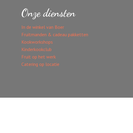
Onze diensten
In de winkel van Boer
Fruitmanden & cadeau pakketten
Kookworkshops
Kinderkookclub
Fruit op het werk
Catering op locatie