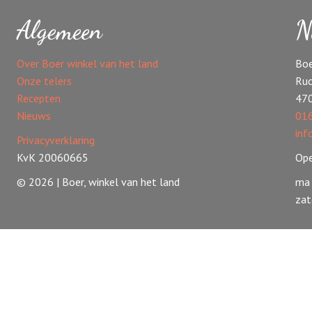
Algemeen
N
Over Boer winkel van het land
Boe
Onze telers
Ruc
Recepten
47
Nieuws
016
inf
Privacyverklaring
KvK 20060665
Ope
© 2026 | Boer, winkel van het land
ma 
zat