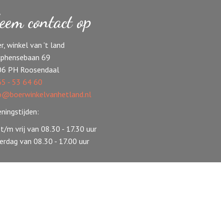
eem contact op
r, winkel van 't land
phensebaan 69
06 PH Roosendaal
5 - 53 64 60
o@boerwinkelvanhetland.nl
ningstijden:
t/m vrij van 08.30 - 17.30 uur
erdag van 08.30 - 17.00 uur