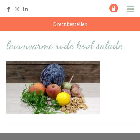
Direct bestellen
lauwwarme rode kool salade