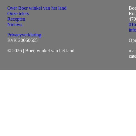
Over Boer winkel van het land
Boe
Onze telers
Ruc
Recepten
470
Nieuws
016
inf
Privacyverklaring
KvK 20060665
Ope
© 2026 | Boer, winkel van het land
ma 
zat