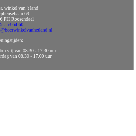
r, winkel van 't land
phensebaan 69
6 PH Roosendaal
5 - 53 64 60
o@boerwinkelvanhetland.nl
ningstijden:
t/m vrij van 08.30 - 17.30 uur
erdag van 08.30 - 17.00 uur