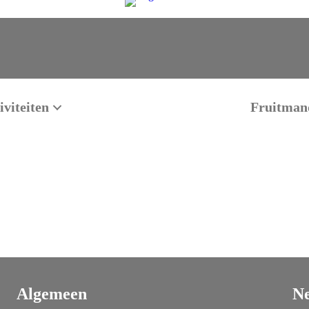
viteiten
Fruitman
Algemeen
Ne