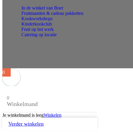
In de winkel van Boer
Fruitmanden & cadeau pakketten
Kookworkshops
Kinderkookclub
Fruit op het werk
Catering op locatie
0
0
Winkelmand
Je winkelmand is leeg
Winkelen
Verder winkelen