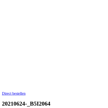
Home
Catering op locatie
Soep bestellen
Fruit op het werk
Proefkistje bestellen
Workshops & Activiteiten
Koken en proeven
Kookworkshops
Aanmelden workshop
Kinderkookfeestje en kinderkookclub
Nieuws
Evenementenkalender
Over Boer winkel van het land
Team Boer
Onze telers
Alle recepten
Contact
Koken en proeven
Direct bestellen
20210624-_B5I2064