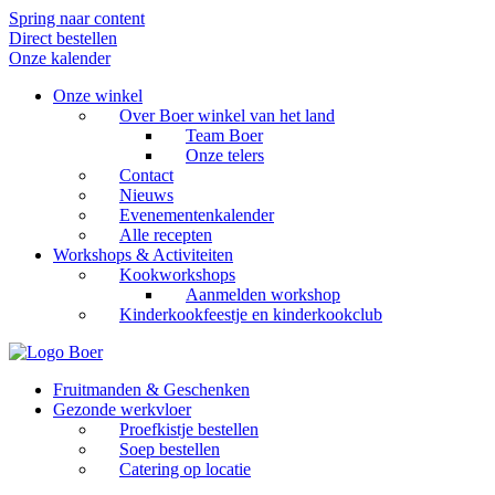
Spring naar content
Direct bestellen
Onze kalender
Onze winkel
Over Boer winkel van het land
Team Boer
Onze telers
Contact
Nieuws
Evenementenkalender
Alle recepten
Workshops & Activiteiten
Kookworkshops
Aanmelden workshop
Kinderkookfeestje en kinderkookclub
Fruitmanden & Geschenken
Gezonde werkvloer
Proefkistje bestellen
Soep bestellen
Catering op locatie