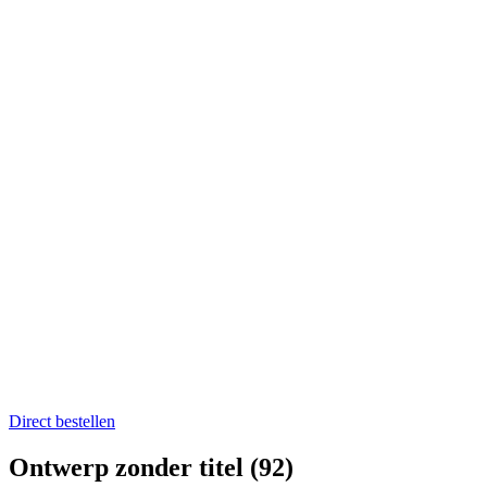
Home
Catering op locatie
Soep bestellen
Fruit op het werk
Proefkistje bestellen
Workshops & Activiteiten
Koken en proeven
Kookworkshops
Aanmelden workshop
Kinderkookfeestje en kinderkookclub
Nieuws
Evenementenkalender
Over Boer winkel van het land
Team Boer
Onze telers
Alle recepten
Contact
Koken en proeven
Direct bestellen
Ontwerp zonder titel (92)