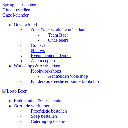
Spring naar content
Direct bestellen
Onze kalender
Onze winkel
Over Boer winkel van het land
Team Boer
Onze telers
Contact
Nieuws
Evenementenkalender
Alle recepten
Workshops & Activiteiten
Kookworkshops
Aanmelden workshop
Kinderkookfeestje en kinderkookclub
Fruitmanden & Geschenken
Gezonde werkvloer
Proefkistje bestellen
Soep bestellen
Catering op locatie