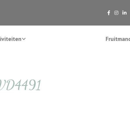
viteiten
Fruitman
SVD4491