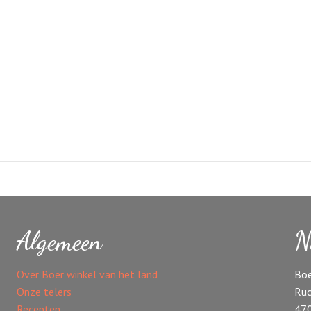
Algemeen
N
Over Boer winkel van het land
Boe
Onze telers
Ruc
Recepten
47