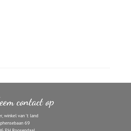
eem contact op
r, winkel van 't land
phensebaan 69
06 PH Roosendaal