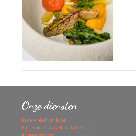
Onze diensten
In de winkel van Boer
Fruitmanden & cadeau pakketten
Kookworkshops