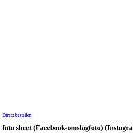
Home
Catering op locatie
Soep bestellen
Fruit op het werk
Proefkistje bestellen
Workshops & Activiteiten
Koken en proeven
Kookworkshops
Aanmelden workshop
Kinderkookfeestje en kinderkookclub
Nieuws
Evenementenkalender
Over Boer winkel van het land
Team Boer
Onze telers
Alle recepten
Contact
Koken en proeven
Direct bestellen
foto sheet (Facebook-omslagfoto) (Instagra