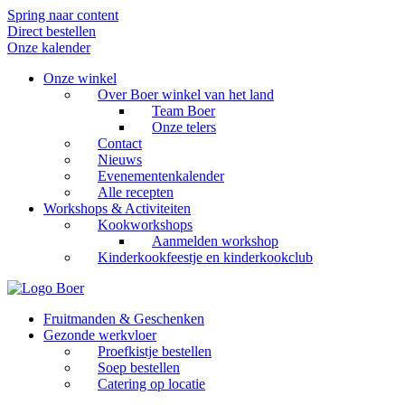
Spring naar content
Direct bestellen
Onze kalender
Onze winkel
Over Boer winkel van het land
Team Boer
Onze telers
Contact
Nieuws
Evenementenkalender
Alle recepten
Workshops & Activiteiten
Kookworkshops
Aanmelden workshop
Kinderkookfeestje en kinderkookclub
Fruitmanden & Geschenken
Gezonde werkvloer
Proefkistje bestellen
Soep bestellen
Catering op locatie