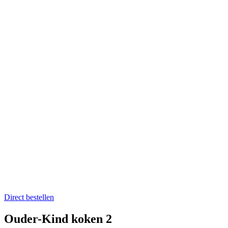
Home
Catering op locatie
Soep bestellen
Fruit op het werk
Proefkistje bestellen
Workshops & Activiteiten
Koken en proeven
Kookworkshops
Aanmelden workshop
Kinderkookfeestje en kinderkookclub
Nieuws
Evenementenkalender
Over Boer winkel van het land
Team Boer
Onze telers
Alle recepten
Contact
Koken en proeven
Direct bestellen
Ouder-Kind koken 2