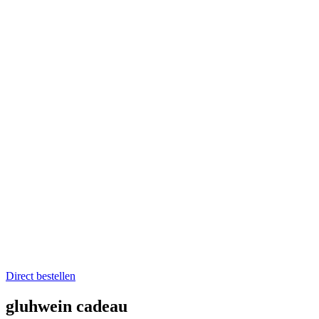
Home
Catering op locatie
Soep bestellen
Fruit op het werk
Proefkistje bestellen
Workshops & Activiteiten
Koken en proeven
Kookworkshops
Aanmelden workshop
Kinderkookfeestje en kinderkookclub
Nieuws
Evenementenkalender
Over Boer winkel van het land
Team Boer
Onze telers
Alle recepten
Contact
Koken en proeven
Direct bestellen
gluhwein cadeau