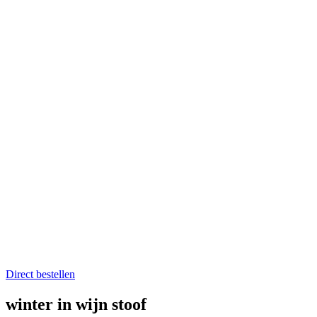
Home
Catering op locatie
Soep bestellen
Fruit op het werk
Proefkistje bestellen
Workshops & Activiteiten
Koken en proeven
Kookworkshops
Aanmelden workshop
Kinderkookfeestje en kinderkookclub
Nieuws
Evenementenkalender
Over Boer winkel van het land
Team Boer
Onze telers
Alle recepten
Contact
Koken en proeven
Direct bestellen
winter in wijn stoof