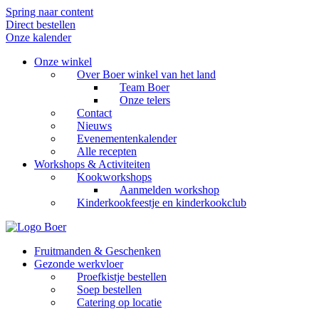
Spring naar content
Direct bestellen
Onze kalender
Onze winkel
Over Boer winkel van het land
Team Boer
Onze telers
Contact
Nieuws
Evenementenkalender
Alle recepten
Workshops & Activiteiten
Kookworkshops
Aanmelden workshop
Kinderkookfeestje en kinderkookclub
Fruitmanden & Geschenken
Gezonde werkvloer
Proefkistje bestellen
Soep bestellen
Catering op locatie