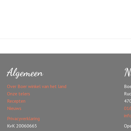
Algemeen
N
Over Boer winkel van het land
Boe
Onze telers
Ruc
Recepten
47
Nieuws
016
inf
Privacyverklaring
KvK 20060665
Ope