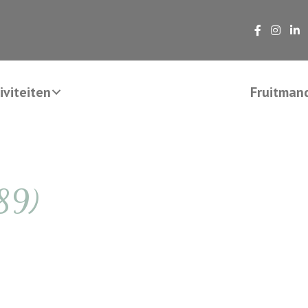
viteiten
Fruitman
(89)