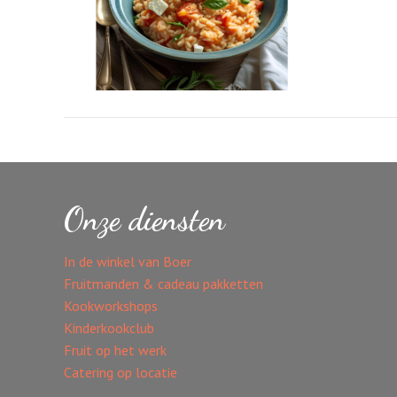
Onze diensten
In de winkel van Boer
Fruitmanden & cadeau pakketten
Kookworkshops
Kinderkookclub
Fruit op het werk
Catering op locatie