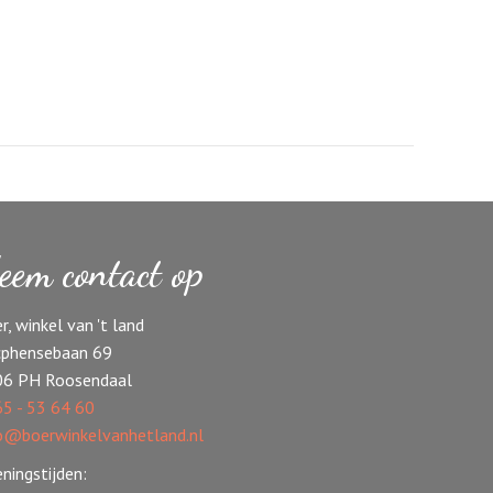
eem contact op
r, winkel van 't land
phensebaan 69
06 PH Roosendaal
5 - 53 64 60
o@boerwinkelvanhetland.nl
ningstijden: