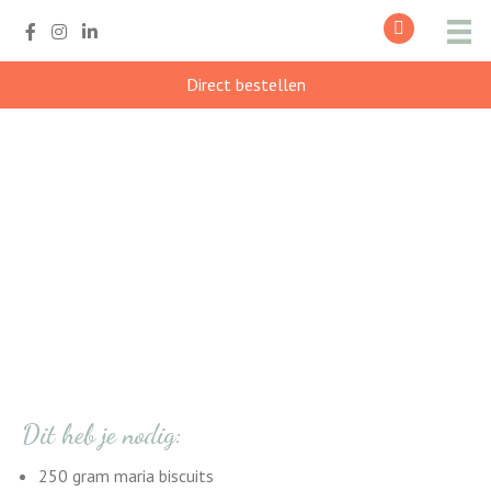
Direct bestellen
Sanne’s no-bake
cheesecake met
abrikozen-sinaasappel
jam
Dit heb je nodig:
250 gram maria biscuits