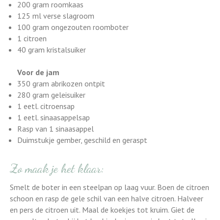
200 gram roomkaas
125 ml verse slagroom
100 gram ongezouten roomboter
1 citroen
40 gram kristalsuiker
Voor de jam
350 gram abrikozen ontpit
280 gram geleisuiker
1 eetl. citroensap
1 eetl. sinaasappelsap
Rasp van 1 sinaasappel
Duimstukje gember, geschild en geraspt
Zo maak je het klaar:
Smelt de boter in een steelpan op laag vuur. Boen de citroen
schoon en rasp de gele schil van een halve citroen. Halveer
en pers de citroen uit. Maal de koekjes tot kruim. Giet de