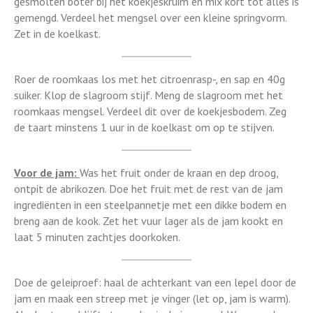
gesmolten boter bij het koekjeskruim en mix kort tot alles is
gemengd. Verdeel het mengsel over een kleine springvorm.
Zet in de koelkast.
Roer de roomkaas los met het citroenrasp-, en sap en 40g
suiker. Klop de slagroom stijf. Meng de slagroom met het
roomkaas mengsel. Verdeel dit over de koekjesbodem. Zeg
de taart minstens 1 uur in de koelkast om op te stijven.
Voor de jam:
Was het fruit onder de kraan en dep droog,
ontpit de abrikozen. Doe het fruit met de rest van de jam
ingrediënten in een steelpannetje met een dikke bodem en
breng aan de kook. Zet het vuur lager als de jam kookt en
laat 5 minuten zachtjes doorkoken.
Doe de geleiproef: haal de achterkant van een lepel door de
jam en maak een streep met je vinger (let op, jam is warm).