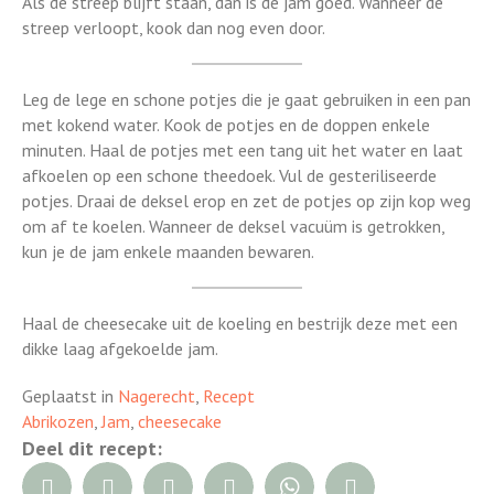
Als de streep blijft staan, dan is de jam goed. Wanneer de
streep verloopt, kook dan nog even door.
Leg de lege en schone potjes die je gaat gebruiken in een pan
met kokend water. Kook de potjes en de doppen enkele
minuten. Haal de potjes met een tang uit het water en laat
afkoelen op een schone theedoek. Vul de gesteriliseerde
potjes. Draai de deksel erop en zet de potjes op zijn kop weg
om af te koelen. Wanneer de deksel vacuüm is getrokken,
kun je de jam enkele maanden bewaren.
Haal de cheesecake uit de koeling en bestrijk deze met een
dikke laag afgekoelde jam.
Geplaatst in
Nagerecht
,
Recept
Abrikozen
,
Jam
,
cheesecake
Deel dit recept: