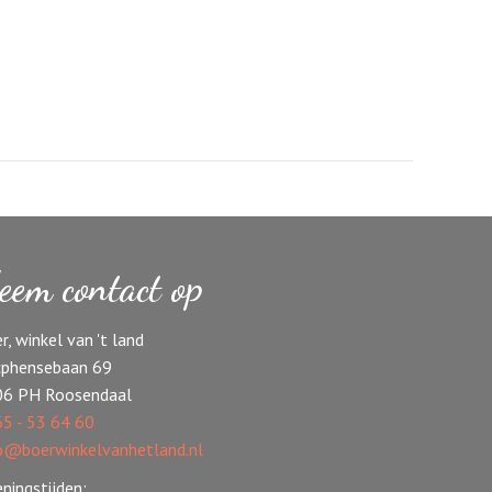
eem contact op
r, winkel van 't land
phensebaan 69
06 PH Roosendaal
5 - 53 64 60
o@boerwinkelvanhetland.nl
ningstijden: