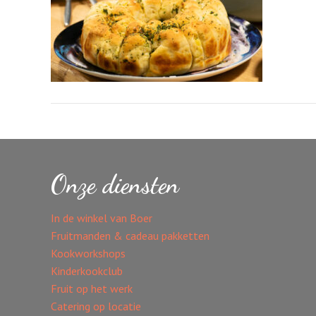
Onze diensten
In de winkel van Boer
Fruitmanden & cadeau pakketten
Kookworkshops
Kinderkookclub
Fruit op het werk
Catering op locatie