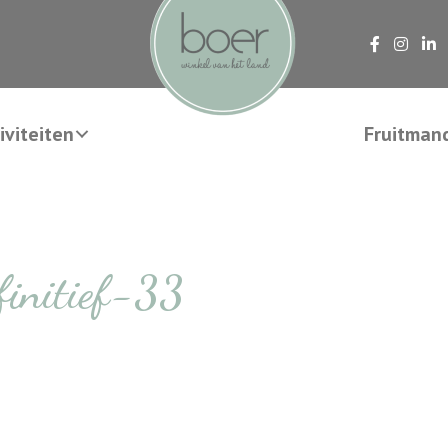
viteiten
Fruitman
initief-33