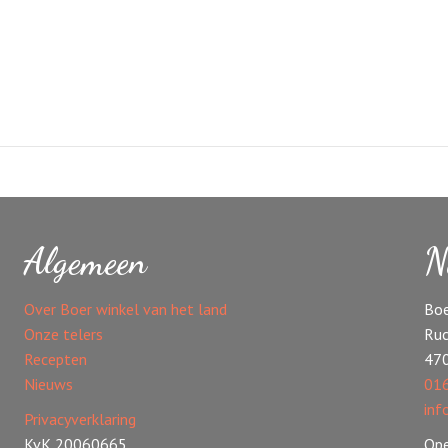
Algemeen
N
Over Boer winkel van het land
Boe
Onze telers
Ruc
Recepten
47
Nieuws
016
inf
Privacyverklaring
KvK 20060665
Ope